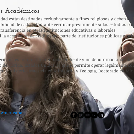
as Académicos
idad están destinados exclusivamente a fines religiosos y deben util
abilidad de cada estudiante verificar previamente si los estudios o
ransferencia en otras instituciones educativas o laborales.
la aceptación de créditos por parte de instituciones públicas o pri
ericana es una institución independiente y no denominacional, deb
de Florida, Estados Unidos, lo que le permite operar legalmente co
 en Ministerio, Maestria en Ministerio y Teología, Doctorado en Min
o Americana