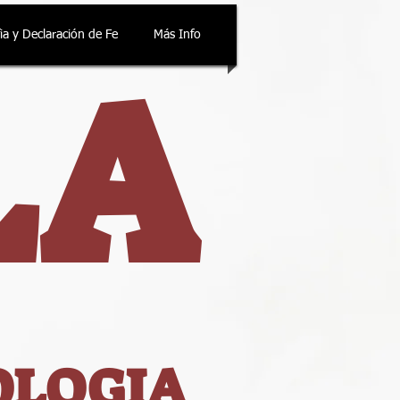
fia y Declaración de Fe
Más Info
LA
OLOGIA