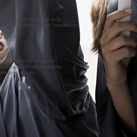
izarse dentro del ámbito de la
 el grado que desea obtener cumplen con
vadas.
idamente reconocida por el
mo entidad educativa religiosa,
isterio y Teologia.