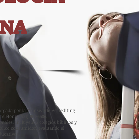
ANA
orgada por la Transworld Accrediting
eléfono: (951) 901-5586.
onales, incluyendo colegios bíblicos y
público consumidor, evaluando el
ducativos.