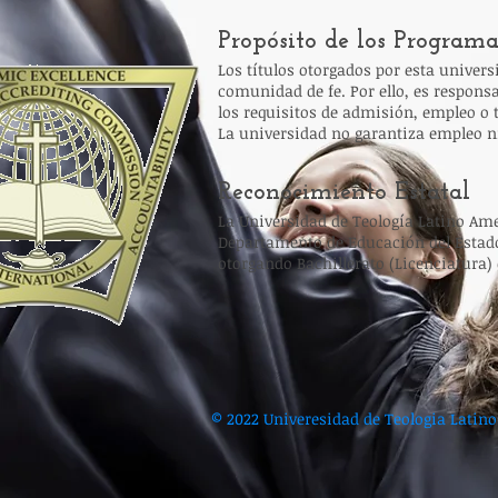
Propósito de los Program
Los títulos otorgados por esta univers
comunidad de fe. Por ello, es respons
los requisitos de admisión, empleo o t
La universidad no garantiza empleo ni 
Reconocimiento Estatal
La Universidad de Teología Latino Am
Departamento de Educación del Estado 
otorgando Bachillerato (Licenciatura)
© 2022 Univeresidad de Teologia Latin